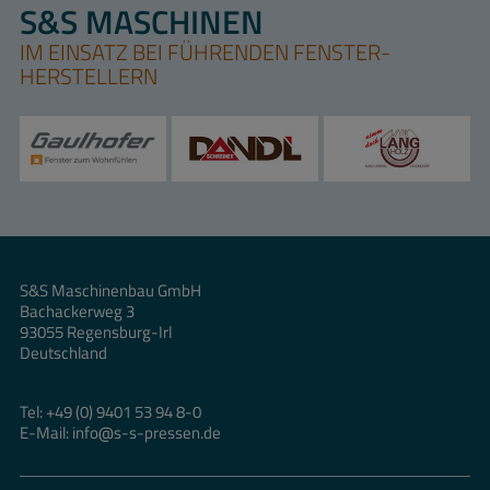
S&S MASCHINEN
IM EINSATZ BEI FÜHRENDEN FENSTER-
HERSTELLERN
S&S Maschinenbau GmbH
Bachackerweg 3
93055 Regensburg-Irl
Deutschland
Tel:
+49 (0) 9401 53 94 8-0
E-Mail:
info
s-s-pressen.de