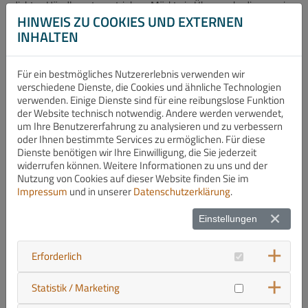
dichtes Händlernetz vertrieben. Märkte in Übersee bedienen wir
direkt. Diese Struktur gewährleistet eine schnelle Bearbeitung
HINWEIS ZU COOKIES UND EXTERNEN
von Anfragen, kurze Lieferzeiten und einen individuellen
INHALTEN
Kundenservice, den unsere Kunden seit Jahren zu schätzen
wissen.
Für ein bestmögliches Nutzererlebnis verwenden wir
verschiedene Dienste, die Cookies und ähnliche Technologien
verwenden. Einige Dienste sind für eine reibungslose Funktion
der Website technisch notwendig. Andere werden verwendet,
um Ihre Benutzererfahrung zu analysieren und zu verbessern
oder Ihnen bestimmte Services zu ermöglichen. Für diese
Dienste benötigen wir Ihre Einwilligung, die Sie jederzeit
widerrufen können. Weitere Informationen zu uns und der
Nutzung von Cookies auf dieser Website finden Sie im
Impressum
und in unserer
Datenschutzerklärung
.
Einstellungen
Erforderlich
Zum Produktsortiment zählen neben Rahmen- und
Verleimpressen auch Sonderlösungen aus den Bereichen
Beleimen, Montieren, Prüfen sowie innerbetrieblichem Transport.
Statistik / Marketing
Je nach Aufgabenstellung und Kundenwunsch werden manuelle,