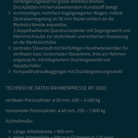
Verlängerungsstab für große Werkstückhöhen,
Druckplatten mit leimabweisendem Kunststoff belegt
rechtsseitiger, mehrfach kugelgelagerter Wagen, mittels
Zentralverriegelung im 50 mm Raster einfach an die
Werkstückbreite anpassbar,
2 doppeltwirkende Querdruckzylinder mit Gegengewicht und
Klemmschraube zur stufenlosen und einfachen Anpassung
an die Werkstückhöhe
zentrales Steuerpult mit feinfühligen Handhebelventilen für
vertikalen bzw. horizontalen Steuerkreis, links am Rahmen
angebracht, mit integriertem Druckregelventil und
Hauptschalter
Kompakthydraulikaggregat mit Druckbegrenzungsventil
TECHNISCHE DATEN RAHMENPRESSE RP 2000
vertikaler Presszylinder: ø 50 mm, 400 – 2.400 kg
horizontaler Presszylinder: ø 40 mm, 250 – 1.600 kg
Aufstellmaße:
Länge: Arbeitsbreite + 950 mm
Höhe: Arbeitshöhe + 500 mm (Zylinderhub 120 mm)