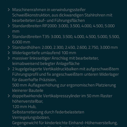
Maschinenrahmen in verwindungssteifer
Schweißkonstruktion, aus dickwandigen Stahlrohren mit
bearbeiteten Lauf- und Führungsflächen
Standardbreiten RP2000: 3.000, 3.500, 4.000, 4.500, 5.000
mm
Standardbreiten T35: 3.000, 3.500, 4.000, 4.500, 5.000, 5.500,
6.000 mm
Standardhöhen: 2.000, 2.300, 2.450, 2.600, 2.750, 3.000 mm
Widerlagertiefe umlaufend 100 mm
massiver linksseitiger Anschlag mit bearbeiteter,
leimabweisend belegter Anlagefläche
2 kugelgelagerte Vertikaldruckbalken mit aufgeschweißtem
Führungsprofil und fix angeschweißtem unteren Widerlager
für dauerhafte Präzision,
500 mm Auflageerhöhung zur ergonomischen Platzierung
kleinerer Bauteile
doppeltwirkende Vertikalpresszylinder im 50 mm Raster
höhenverstellbar,
120 mm Hub,
Selbstarretierung durch federbelasteten
Verriegelungsbolzen,
Gegengewicht für kinderleichte Einhand-Höhenverstellung,